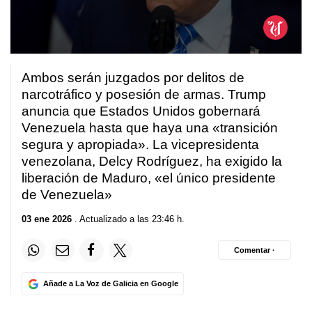
0
seconds
Ambos serán juzgados por delitos de
of
1
narcotráfico y posesión de armas. Trump
minute,
anuncia que Estados Unidos gobernará
5
seconds
Venezuela hasta que haya una «transición
segura y apropiada». La vicepresidenta
venezolana, Delcy Rodríguez, ha exigido la
liberación de Maduro, «el único presidente
de Venezuela»
03 ene 2026
. Actualizado a las 23:46 h.
Comentar ·
Añade a La Voz de Galicia en Google