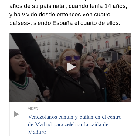
años de su país natal, cuando tenía 14 años,
y ha vivido desde entonces «en cuatro
países», siendo España el cuarto de ellos.
0
seconds
of
1
minute,
19
seconds
Venezolanos cantan y bailan en el centro
de Madrid para celebrar la caída de
Maduro