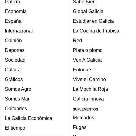
Galicia
Sabe Bien
Economía
Global Galicia
España
Estudiar en Galicia
Internacional
La Cocina de Frabisa
Opinión
Red
Deportes
Plata o plomo
Sociedad
Ven A Galicia
Cultura
Enfoque
Gráficos
Vive el Camino
Somos Agro
La Mochila Roja
Somos Mar
Galicia Innova
Obituarios
SUPLEMENTOS
Mercados
La Galicia Económica
Fugas
El tiempo