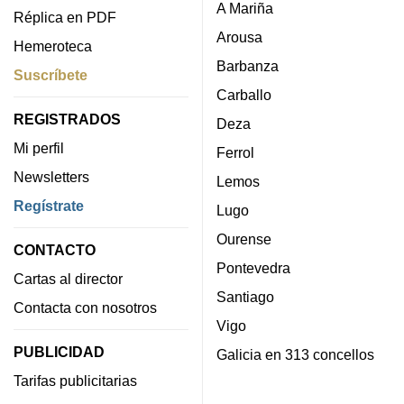
A Mariña
Réplica en PDF
Arousa
Hemeroteca
Barbanza
Suscríbete
Carballo
REGISTRADOS
Deza
Mi perfil
Ferrol
Newsletters
Lemos
Regístrate
Lugo
Ourense
CONTACTO
Pontevedra
Cartas al director
Santiago
Contacta con nosotros
Vigo
PUBLICIDAD
Galicia en 313 concellos
Tarifas publicitarias