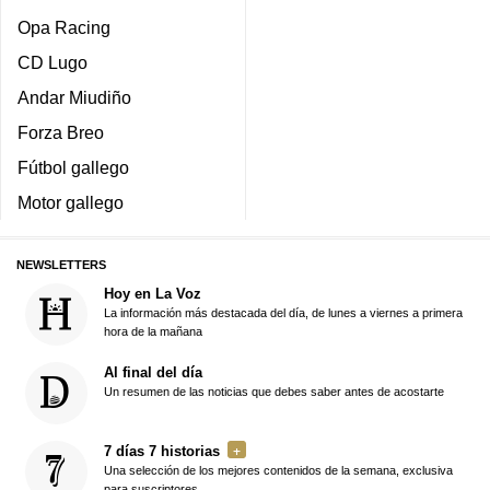
Opa Racing
CD Lugo
Andar Miudiño
Forza Breo
Fútbol gallego
Motor gallego
NEWSLETTERS
Hoy en La Voz
La información más destacada del día, de lunes a viernes a primera
hora de la mañana
Al final del día
Un resumen de las noticias que debes saber antes de acostarte
7 días 7 historias
Una selección de los mejores contenidos de la semana, exclusiva
para suscriptores