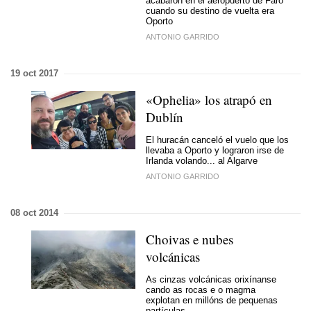
acabaron en el aeropuerto de Faro
cuando su destino de vuelta era
Oporto
ANTONIO GARRIDO
19 oct 2017
«Ophelia» los atrapó en
Dublín
El huracán canceló el vuelo que los
llevaba a Oporto y lograron irse de
Irlanda volando... al Algarve
ANTONIO GARRIDO
08 oct 2014
Choivas e nubes
volcánicas
As cinzas volcánicas orixínanse
cando as rocas e o magma
explotan en millóns de pequenas
partículas