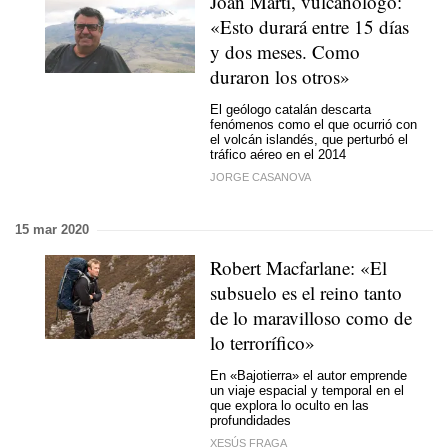
Joan Martí, vulcanólogo:
«Esto durará entre 15 días
y dos meses. Como
duraron los otros»
El geólogo catalán descarta
fenómenos como el que ocurrió con
el volcán islandés, que perturbó el
tráfico aéreo en el 2014
JORGE CASANOVA
15 mar 2020
Robert Macfarlane: «El
subsuelo es el reino tanto
de lo maravilloso como de
lo terrorífico»
En «Bajotierra» el autor emprende
un viaje espacial y temporal en el
que explora lo oculto en las
profundidades
XESÚS FRAGA