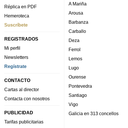
A Mariña
Réplica en PDF
Arousa
Hemeroteca
Barbanza
Suscríbete
Carballo
REGISTRADOS
Deza
Mi perfil
Ferrol
Newsletters
Lemos
Regístrate
Lugo
Ourense
CONTACTO
Pontevedra
Cartas al director
Santiago
Contacta con nosotros
Vigo
PUBLICIDAD
Galicia en 313 concellos
Tarifas publicitarias