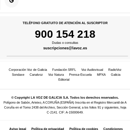
TELÉFONO GRATUITO DE ATENCIÓN AL SUSCRIPTOR
900 154 218
Dudas o consultas
suscripciones@lavoz.es
Corporación Voz de Galicia
Fundación SRFL
Voz Audiovisual
RadioVoz
Sondaxe
Canalvoz
Voz Natura
Prensa-Escuela
MPXA
Galicia
Editorial
© Copyright LA VOZ DE GALICIA S.A. Todos los derechos reservados.
Polígono de Sabón, Arteixo, A CORUÑA (ESPAÑA) Inscrita en el Registro Mercantil de A
Coruña en el Tomo 2438 del Archivo, Sección General, a los folios 91 y siguientes, hoja
C-2141. CIF: A-15000649.
Aviso legal
Política de privacidad
Política de cookies
Condiciones