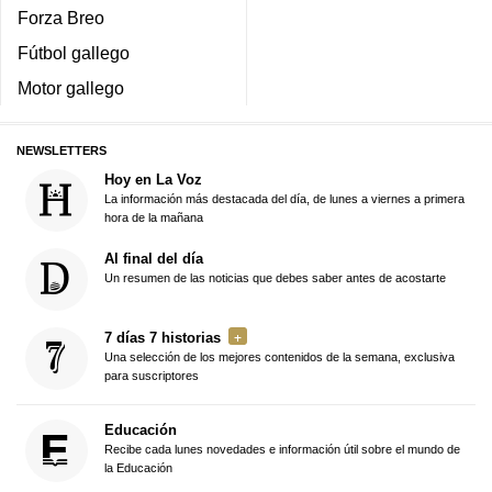
Forza Breo
Fútbol gallego
Motor gallego
NEWSLETTERS
Hoy en La Voz
La información más destacada del día, de lunes a viernes a primera
hora de la mañana
Al final del día
Un resumen de las noticias que debes saber antes de acostarte
7 días 7 historias
Una selección de los mejores contenidos de la semana, exclusiva
para suscriptores
Educación
Recibe cada lunes novedades e información útil sobre el mundo de
la Educación