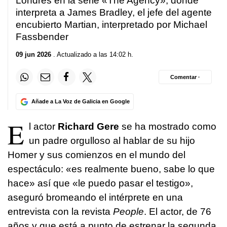
Londres en la serie «The Agency», donde
interpreta a James Bradley, el jefe del agente
encubierto Martian, interpretado por Michael
Fassbender
09 jun 2026
. Actualizado a las 14:02 h.
Comentar ·
Añade a La Voz de Galicia en Google
E
l actor
Richard Gere
se ha mostrado como
un padre orgulloso al hablar de su hijo
Homer y sus comienzos en el mundo del
espectáculo: «es realmente bueno, sabe lo que
hace» así que «le puedo pasar el testigo»,
aseguró bromeando el intérprete en una
entrevista con la revista
People
. El actor, de 76
años y que está a punto de estrenar la segunda