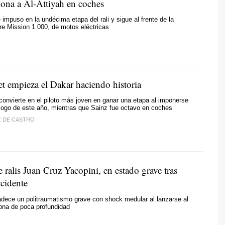
ona a Al-Attiyah en coches
e impuso en la undécima etapa del rali y sigue al frente de la
re Mission 1.000, de motos eléctricas
t empieza el Dakar haciendo historia
convierte en el piloto más joven en ganar una etapa al imponerse
ólogo de este año, mientras que Sainz fue octavo en coches
Z DE CASTRO
e ralis Juan Cruz Yacopini, en estado grave tras
ccidente
adece un politraumatismo grave con shock medular al lanzarse al
ona de poca profundidad