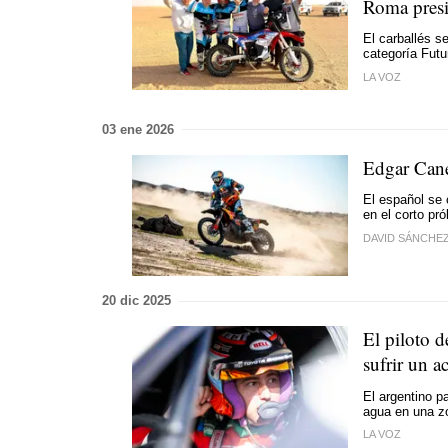
Roma presi
El carballés s
categoría Futu
LA VOZ
03 ene 2026
Edgar Cane
El español se 
en el corto pr
DAVID SÁNCHE
20 dic 2025
El piloto d
sufrir un a
El argentino p
agua en una z
LA VOZ