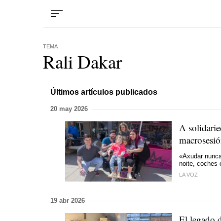
TEMA
Rali Dakar
Últimos artículos publicados
20 may 2026
A solidari
macrosesió
«Axudar nunca 
noite, coches
LA VOZ
19 abr 2026
El legado 