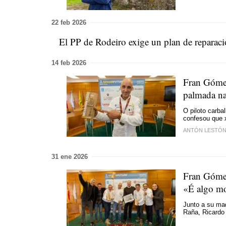
22 feb 2026
El PP de Rodeiro exige un plan de reparació
14 feb 2026
Fran Gómez
palmada nas
O piloto carba
confesou que 
ANTÓN LESTÓ
31 ene 2026
Fran Gómez 
«É algo m
Junto a su ma
Raña, Ricardo 