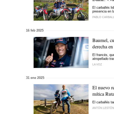
El carballés l
presencia en l
PABLO CARBAL
16 feb 2025
Baumel, cu
derecha en
El francés, qu
atropellado tr
LA VOZ
31 ene 2025
El nuevo re
mítica Rut
El carballés t
ANTÓN LESTÓ