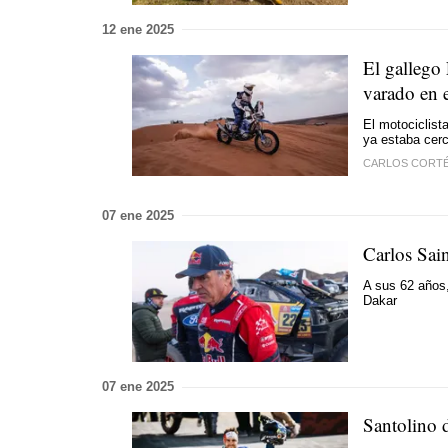
12 ene 2025
El gallego 
varado en e
El motociclis
ya estaba cer
CARLOS CORTÉ
07 ene 2025
Carlos Sain
A sus 62 años
Dakar
07 ene 2025
Santolino 