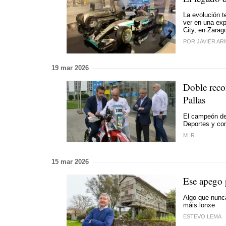
La evolución t
ver en una exp
City, en Zarag
POR JAVIER A
19 mar 2026
Doble reco
Pallas
El campeón del
Deportes y con
M. R.
15 mar 2026
Ese apego 
Algo que nunca
máis lonxe
ESTEVO LEMA