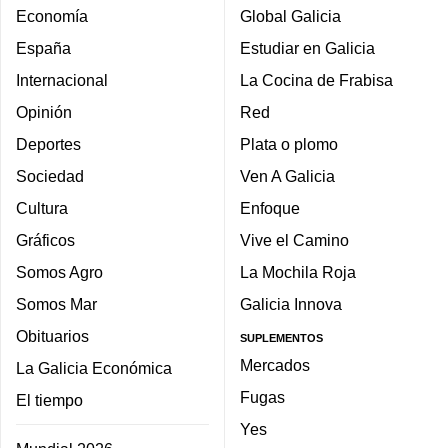
Economía
Global Galicia
España
Estudiar en Galicia
Internacional
La Cocina de Frabisa
Opinión
Red
Deportes
Plata o plomo
Sociedad
Ven A Galicia
Cultura
Enfoque
Gráficos
Vive el Camino
Somos Agro
La Mochila Roja
Somos Mar
Galicia Innova
Obituarios
SUPLEMENTOS
Mercados
La Galicia Económica
Fugas
El tiempo
Yes