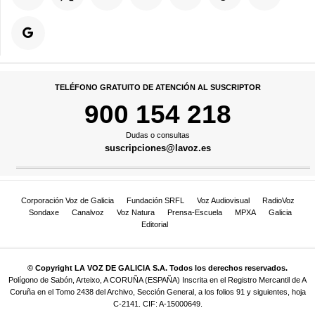
TELÉFONO GRATUITO DE ATENCIÓN AL SUSCRIPTOR
900 154 218
Dudas o consultas
suscripciones@lavoz.es
Corporación Voz de Galicia
Fundación SRFL
Voz Audiovisual
RadioVoz
Sondaxe
Canalvoz
Voz Natura
Prensa-Escuela
MPXA
Galicia
Editorial
© Copyright LA VOZ DE GALICIA S.A. Todos los derechos reservados.
Polígono de Sabón, Arteixo, A CORUÑA (ESPAÑA) Inscrita en el Registro Mercantil de A
Coruña en el Tomo 2438 del Archivo, Sección General, a los folios 91 y siguientes, hoja
C-2141. CIF: A-15000649.