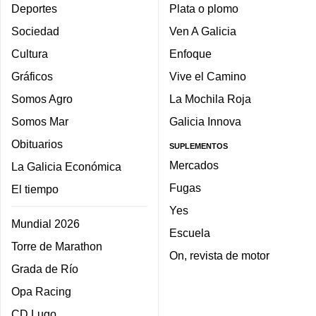
Deportes
Plata o plomo
Sociedad
Ven A Galicia
Cultura
Enfoque
Gráficos
Vive el Camino
Somos Agro
La Mochila Roja
Somos Mar
Galicia Innova
Obituarios
SUPLEMENTOS
Mercados
La Galicia Económica
Fugas
El tiempo
Yes
Mundial 2026
Escuela
Torre de Marathon
On, revista de motor
Grada de Río
Opa Racing
CD Lugo