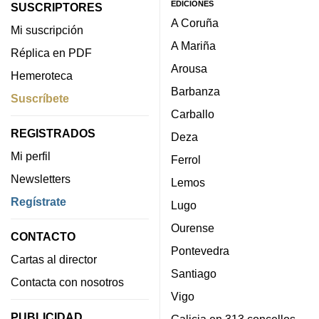
EDICIONES
SUSCRIPTORES
A Coruña
Mi suscripción
A Mariña
Réplica en PDF
Arousa
Hemeroteca
Barbanza
Suscríbete
Carballo
REGISTRADOS
Deza
Mi perfil
Ferrol
Newsletters
Lemos
Regístrate
Lugo
Ourense
CONTACTO
Pontevedra
Cartas al director
Santiago
Contacta con nosotros
Vigo
PUBLICIDAD
Galicia en 313 concellos