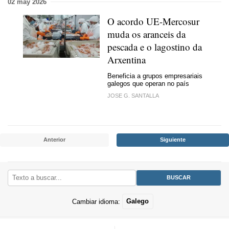
02 may 2026
O acordo UE-Mercosur
muda os aranceis da
pescada e o lagostino da
Arxentina
Beneficia a grupos empresariais
galegos que operan no país
JOSE G. SANTALLA
Anterior
Siguiente
Cambiar idioma:
Galego