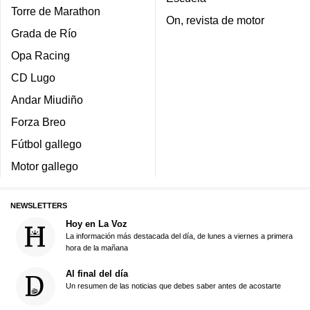
Torre de Marathon
On, revista de motor
Grada de Río
Opa Racing
CD Lugo
Andar Miudiño
Forza Breo
Fútbol gallego
Motor gallego
NEWSLETTERS
Hoy en La Voz
La información más destacada del día, de lunes a viernes a primera
hora de la mañana
Al final del día
Un resumen de las noticias que debes saber antes de acostarte