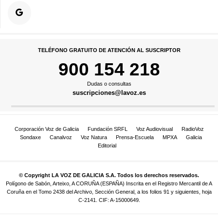
TELÉFONO GRATUITO DE ATENCIÓN AL SUSCRIPTOR
900 154 218
Dudas o consultas
suscripciones@lavoz.es
Corporación Voz de Galicia
Fundación SRFL
Voz Audiovisual
RadioVoz
Sondaxe
Canalvoz
Voz Natura
Prensa-Escuela
MPXA
Galicia
Editorial
© Copyright LA VOZ DE GALICIA S.A. Todos los derechos reservados.
Polígono de Sabón, Arteixo, A CORUÑA (ESPAÑA) Inscrita en el Registro Mercantil de A
Coruña en el Tomo 2438 del Archivo, Sección General, a los folios 91 y siguientes, hoja
C-2141. CIF: A-15000649.