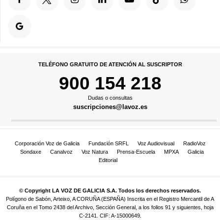
TELÉFONO GRATUITO DE ATENCIÓN AL SUSCRIPTOR
900 154 218
Dudas o consultas
suscripciones@lavoz.es
Corporación Voz de Galicia
Fundación SRFL
Voz Audiovisual
RadioVoz
Sondaxe
Canalvoz
Voz Natura
Prensa-Escuela
MPXA
Galicia
Editorial
© Copyright LA VOZ DE GALICIA S.A. Todos los derechos reservados.
Polígono de Sabón, Arteixo, A CORUÑA (ESPAÑA) Inscrita en el Registro Mercantil de A
Coruña en el Tomo 2438 del Archivo, Sección General, a los folios 91 y siguientes, hoja
C-2141. CIF: A-15000649.