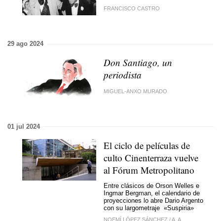
FRANCISCO CASTRO
29 ago 2024
Don Santiago, un
periodista
MIGUEL-ANXO MURADO
01 jul 2024
El ciclo de películas de
culto Cinenterraza vuelve
al Fórum Metropolitano
Entre clásicos de Orson Welles e
Ingmar Bergman, el calendario de
proyecciones lo abre Dario Argento
con su largometraje «Suspiria»
NOEMÍ LÓPEZ SÁNCHEZ
/
A. A.