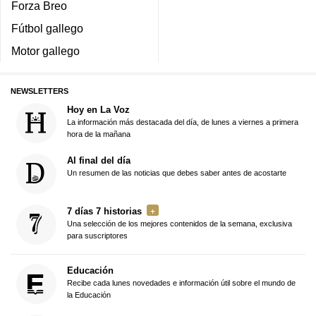
Forza Breo
Fútbol gallego
Motor gallego
NEWSLETTERS
Hoy en La Voz
La información más destacada del día, de lunes a viernes a primera
hora de la mañana
Al final del día
Un resumen de las noticias que debes saber antes de acostarte
7 días 7 historias
Una selección de los mejores contenidos de la semana, exclusiva
para suscriptores
Educación
Recibe cada lunes novedades e información útil sobre el mundo de
la Educación