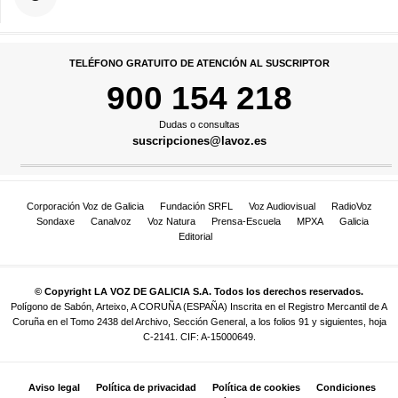
TELÉFONO GRATUITO DE ATENCIÓN AL SUSCRIPTOR
900 154 218
Dudas o consultas
suscripciones@lavoz.es
Corporación Voz de Galicia
Fundación SRFL
Voz Audiovisual
RadioVoz
Sondaxe
Canalvoz
Voz Natura
Prensa-Escuela
MPXA
Galicia
Editorial
© Copyright LA VOZ DE GALICIA S.A. Todos los derechos reservados.
Polígono de Sabón, Arteixo, A CORUÑA (ESPAÑA) Inscrita en el Registro Mercantil de A
Coruña en el Tomo 2438 del Archivo, Sección General, a los folios 91 y siguientes, hoja
C-2141. CIF: A-15000649.
Aviso legal
Política de privacidad
Política de cookies
Condiciones