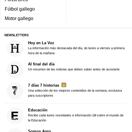
Fútbol gallego
Motor gallego
NEWSLETTERS
Hoy en La Voz
La información más destacada del día, de lunes a viernes a primera
hora de la mañana
Al final del día
Un resumen de las noticias que debes saber antes de acostarte
7 días 7 historias
Una selección de los mejores contenidos de la semana, exclusiva
para suscriptores
Educación
Recibe cada lunes novedades e información útil sobre el mundo de
la Educación
Somos Agro