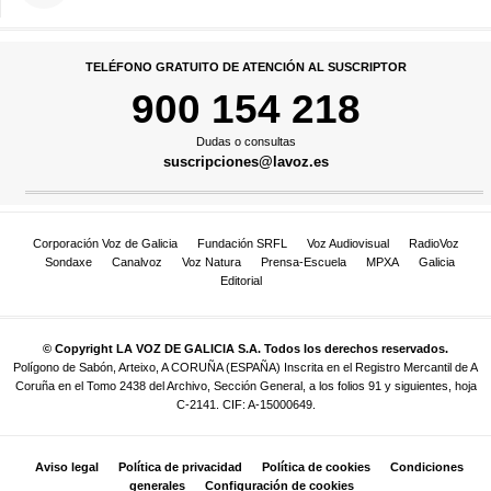
TELÉFONO GRATUITO DE ATENCIÓN AL SUSCRIPTOR
900 154 218
Dudas o consultas
suscripciones@lavoz.es
Corporación Voz de Galicia
Fundación SRFL
Voz Audiovisual
RadioVoz
Sondaxe
Canalvoz
Voz Natura
Prensa-Escuela
MPXA
Galicia
Editorial
© Copyright LA VOZ DE GALICIA S.A. Todos los derechos reservados.
Polígono de Sabón, Arteixo, A CORUÑA (ESPAÑA) Inscrita en el Registro Mercantil de A
Coruña en el Tomo 2438 del Archivo, Sección General, a los folios 91 y siguientes, hoja
C-2141. CIF: A-15000649.
Aviso legal
Política de privacidad
Política de cookies
Condiciones
generales
Configuración de cookies