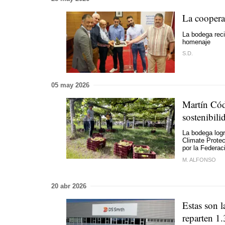
La cooperat
La bodega rec
homenaje
S.D.
05 may 2026
Martín Cód
sostenibili
La bodega logr
Climate Protect
por la Federac
M. ALFONSO
20 abr 2026
Estas son l
reparten 1