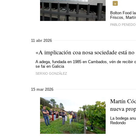
Bolton Food la
Friscos, Martí
PABLO PENEDO
11 abr 2026
«A implicación coa nosa sociedade está no
A adega, fundada en 1985 en Cambados, vén de recibir 
se fai en Galicia
SERXIO GONZÁLEZ
15 mar 2026
Martín Cód
nueva prop
La bodega anun
Redondo