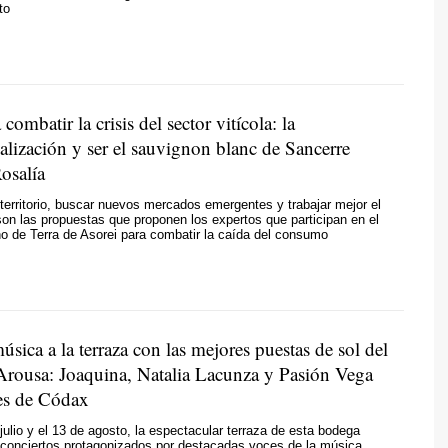
to
combatir la crisis del sector vitícola: la
alización y ser el sauvignon blanc de Sancerre
osalía
 territorio, buscar nuevos mercados emergentes y trabajar mejor el
on las propuestas que proponen los expertos que participan en el
o de Terra de Asorei para combatir la caída del consumo
úsica a la terraza con las mejores puestas de sol del
Arousa: Joaquina, Natalia Lacunza y Pasión Vega
es de Códax
 julio y el 13 de agosto, la espectacular terraza de esta bodega
 conciertos protagonizados por destacadas voces de la música