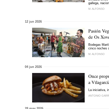
gallega, nacion
M. ALFONSO
12 jun 2026
Pasión Veg
de Os Xov
Bodegas Martí
cinco noches 
M. ALFONSO
04 jun 2026
Once propu
a Vilagarcí
La iniciativa,
ANTONIO GARR
28 may 2026