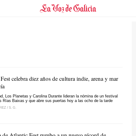
 Fest celebra diez años de cultura indie, arena y mar
ía
d, Los Planetas y Carolina Durante lideran la nómina de un festival
as Rías Baixas y que abre sus puertas hoy a las ocho de la tarde
ÉREZ
/
S. G.
 de Atlantic Fest rumbo a un nuevo récord de