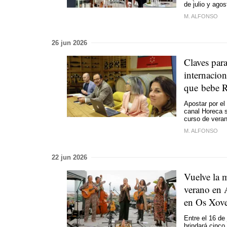
de julio y agos
M. ALFONSO
26 jun 2026
Claves para 
internacion
que bebe R
Apostar por el
canal Horeca s
curso de veran
M. ALFONSO
22 jun 2026
Vuelve la m
verano en 
en Os Xov
Entre el 16 de
brindará cinco