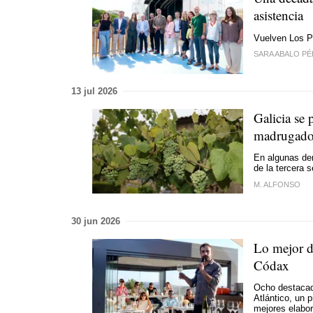
asistencia
Vuelven Los P
SARA ABALO P
13 jul 2026
Galicia se
madrugado
En algunas de
de la tercera 
M. ALFONSO
30 jun 2026
Lo mejor de
Códax
Ocho destacad
Atlántico, un 
mejores elabo