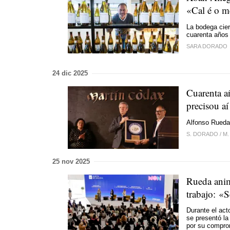
«Cal é o m
La bodega cie
cuarenta años
SARA DORADO
24 dic 2025
Cuarenta a
precisou a
Alfonso Rueda
S. DORADO
/
M.
25 nov 2025
Rueda anima
trabajo: «
Durante el act
se presentó la
por su comprom