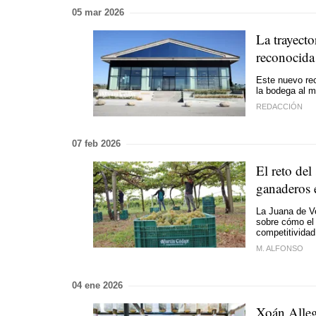
05 mar 2026
La trayect
reconocida
Este nuevo rec
la bodega al m
REDACCIÓN
07 feb 2026
El reto del
ganaderos 
La Juana de Ve
sobre cómo el 
competitividad
M. ALFONSO
04 ene 2026
Xoán Alleg