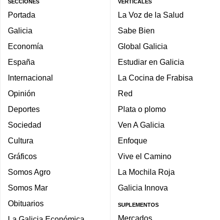
SECCIONES
VERTICALES
Portada
La Voz de la Salud
Galicia
Sabe Bien
Economía
Global Galicia
España
Estudiar en Galicia
Internacional
La Cocina de Frabisa
Opinión
Red
Deportes
Plata o plomo
Sociedad
Ven A Galicia
Cultura
Enfoque
Gráficos
Vive el Camino
Somos Agro
La Mochila Roja
Somos Mar
Galicia Innova
Obituarios
SUPLEMENTOS
Mercados
La Galicia Económica