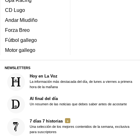
Opa Racing
CD Lugo
Andar Miudiño
Forza Breo
Fútbol gallego
Motor gallego
NEWSLETTERS
Hoy en La Voz
La información más destacada del día, de lunes a viernes a primera
hora de la mañana
Al final del día
Un resumen de las noticias que debes saber antes de acostarte
7 días 7 historias
Una selección de los mejores contenidos de la semana, exclusiva
para suscriptores