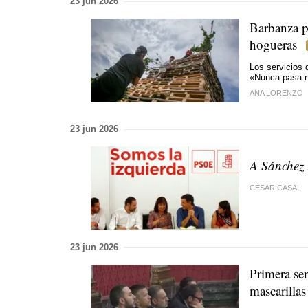
23 jun 2026
Barbanza p
hogueras
Los servicios 
«
Nunca pasa n
ANA LORENZO
23 jun 2026
A Sánchez 
CÉSAR CASAL
23 jun 2026
Primera sen
mascarillas