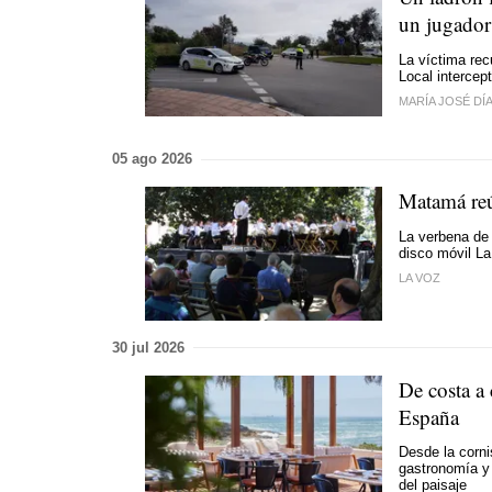
un jugador
La víctima rec
Local intercept
MARÍA JOSÉ DÍ
05 ago 2026
Matamá reú
La verbena de 
disco móvil L
LA VOZ
30 jul 2026
De costa a 
España
Desde la cornis
gastronomía y 
del paisaje