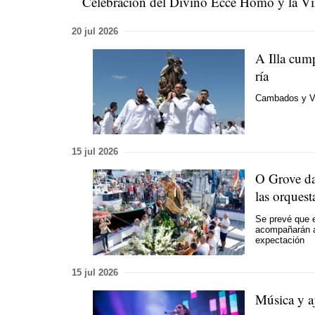
Celebración del Divino Ecce Homo y la Vi
20 jul 2026
A Illa cump
ría
Cambados y Vi
15 jul 2026
O Grove da
las orquest
Se prevé que e
acompañarán a
expectación
15 jul 2026
Música y a