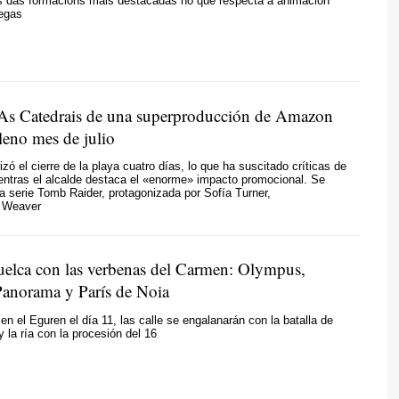
s das formacións máis destacadas no que respecta a animación
legas
As Catedrais de una superproducción de Amazon
leno mes de julio
zó el cierre de la playa cuatro días, lo que ha suscitado críticas de
entras el alcalde destaca el «enorme» impacto promocional. Se
a serie Tomb Raider, protagonizada por Sofía Turner,
y Weaver
uelca con las verbenas del Carmen: Olympus,
Panorama y París de Noia
en el Eguren el día 11, las calle se engalanarán con la batalla de
 y la ría con la procesión del 16