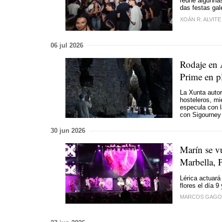
reúne algunha
das festas ga
XOÁN R. ALVITE
06 jul 2026
Rodaje en 
Prime en p
La Xunta autori
hosteleros, mi
especula con l
con Sigourne
30 jun 2026
Marín se v
Marbella, 
Lérica actuará 
flores el día 9
MARCOS GAGO