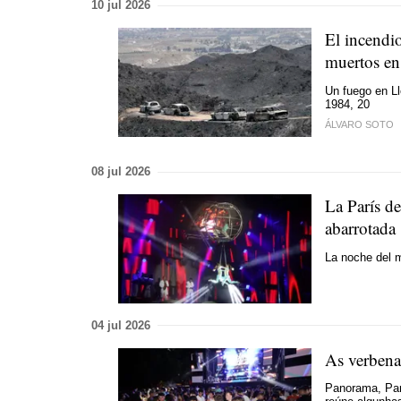
10 jul 2026
El incendio
muertos en 
Un fuego en Ll
1984, 20
ÁLVARO SOTO
08 jul 2026
La París de
abarrotada
La noche del m
04 jul 2026
As verbena
Panorama, Parí