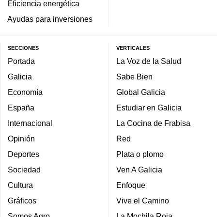
Eficiencia energética
Ayudas para inversiones
SECCIONES
VERTICALES
Portada
La Voz de la Salud
Galicia
Sabe Bien
Economía
Global Galicia
España
Estudiar en Galicia
Internacional
La Cocina de Frabisa
Opinión
Red
Deportes
Plata o plomo
Sociedad
Ven A Galicia
Cultura
Enfoque
Gráficos
Vive el Camino
Somos Agro
La Mochila Roja