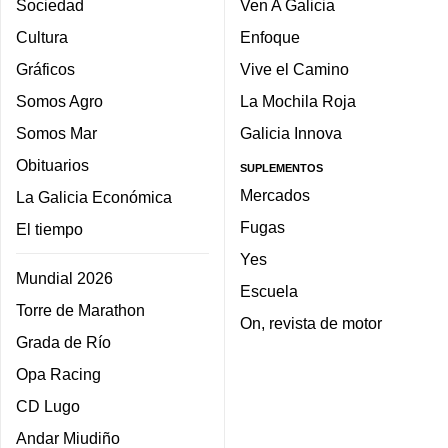
Sociedad
Ven A Galicia
Cultura
Enfoque
Gráficos
Vive el Camino
Somos Agro
La Mochila Roja
Somos Mar
Galicia Innova
Obituarios
SUPLEMENTOS
Mercados
La Galicia Económica
Fugas
El tiempo
Yes
Mundial 2026
Escuela
Torre de Marathon
On, revista de motor
Grada de Río
Opa Racing
CD Lugo
Andar Miudiño