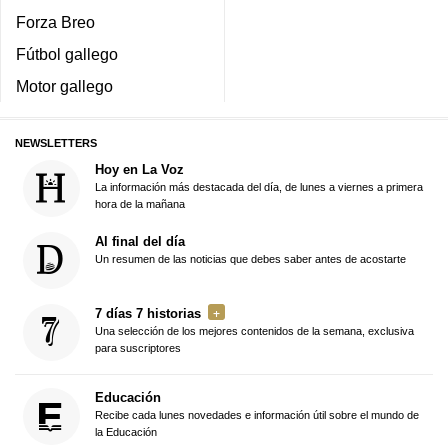
Forza Breo
Fútbol gallego
Motor gallego
NEWSLETTERS
Hoy en La Voz
La información más destacada del día, de lunes a viernes a primera
hora de la mañana
Al final del día
Un resumen de las noticias que debes saber antes de acostarte
7 días 7 historias
Una selección de los mejores contenidos de la semana, exclusiva
para suscriptores
Educación
Recibe cada lunes novedades e información útil sobre el mundo de
la Educación