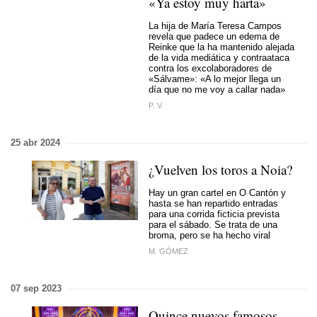
«Ya estoy muy harta»
La hija de María Teresa Campos
revela que padece un edema de
Reinke que la ha mantenido alejada
de la vida mediática y contraataca
contra los excolaboradores de
«Sálvame»: «A lo mejor llega un
día que no me voy a callar nada»
P. V.
25 abr 2024
¿Vuelven los toros a Noia?
Hay un gran cartel en O Cantón y
hasta se han repartido entradas
para una corrida ficticia prevista
para el sábado. Se trata de una
broma, pero se ha hecho viral
M. GÓMEZ
07 sep 2023
Quince nuevos famosos