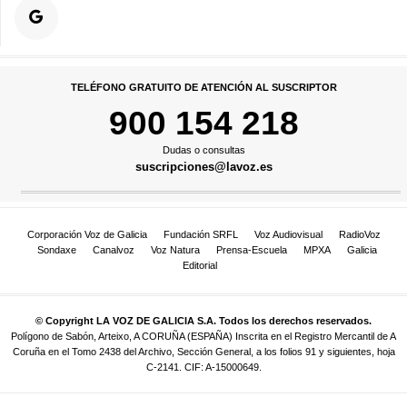
TELÉFONO GRATUITO DE ATENCIÓN AL SUSCRIPTOR
900 154 218
Dudas o consultas
suscripciones@lavoz.es
Corporación Voz de Galicia
Fundación SRFL
Voz Audiovisual
RadioVoz
Sondaxe
Canalvoz
Voz Natura
Prensa-Escuela
MPXA
Galicia
Editorial
© Copyright LA VOZ DE GALICIA S.A. Todos los derechos reservados.
Polígono de Sabón, Arteixo, A CORUÑA (ESPAÑA) Inscrita en el Registro Mercantil de A
Coruña en el Tomo 2438 del Archivo, Sección General, a los folios 91 y siguientes, hoja
C-2141. CIF: A-15000649.