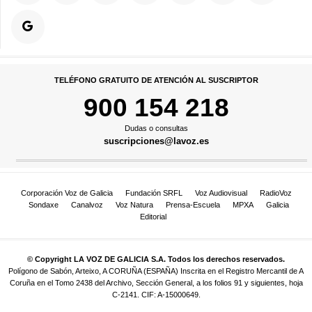
TELÉFONO GRATUITO DE ATENCIÓN AL SUSCRIPTOR
900 154 218
Dudas o consultas
suscripciones@lavoz.es
Corporación Voz de Galicia
Fundación SRFL
Voz Audiovisual
RadioVoz
Sondaxe
Canalvoz
Voz Natura
Prensa-Escuela
MPXA
Galicia
Editorial
© Copyright LA VOZ DE GALICIA S.A. Todos los derechos reservados.
Polígono de Sabón, Arteixo, A CORUÑA (ESPAÑA) Inscrita en el Registro Mercantil de A
Coruña en el Tomo 2438 del Archivo, Sección General, a los folios 91 y siguientes, hoja
C-2141. CIF: A-15000649.