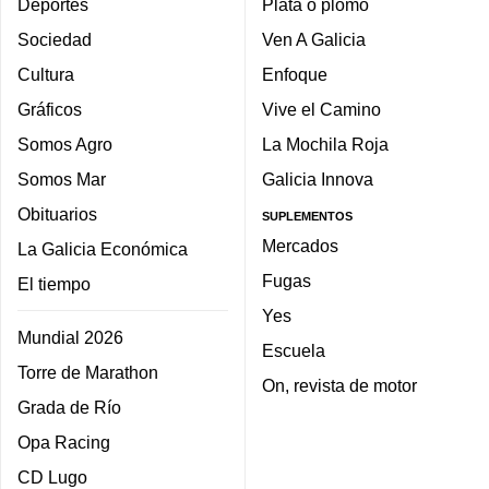
Deportes
Plata o plomo
Sociedad
Ven A Galicia
Cultura
Enfoque
Gráficos
Vive el Camino
Somos Agro
La Mochila Roja
Somos Mar
Galicia Innova
Obituarios
SUPLEMENTOS
Mercados
La Galicia Económica
Fugas
El tiempo
Yes
Mundial 2026
Escuela
Torre de Marathon
On, revista de motor
Grada de Río
Opa Racing
CD Lugo