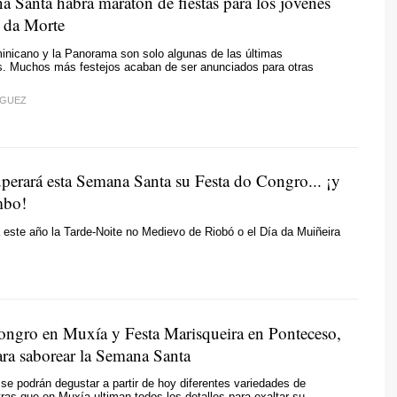
a Santa habrá maratón de fiestas para los jóvenes
a da Morte
nicano y la Panorama son solo algunas de las últimas
s. Muchos más festejos acaban de ser anunciados para otras
ÍGUEZ
perará esta Semana Santa su Festa do Congro... ¡y
mbo!
este año la Tarde-Noite no Medievo de Riobó o el Día da Muiñeira
ongro en Muxía y Festa Marisqueira en Ponteceso,
ara saborear la Semana Santa
e podrán degustar a partir de hoy diferentes variedades de
ras que en Muxía ultiman todos los detalles para exaltar su