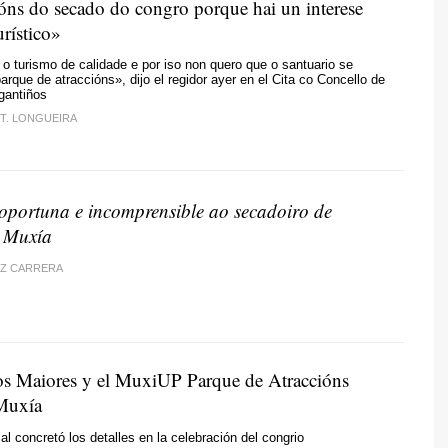
óns do secado do congro porque hai un interese
urístico»
 turismo de calidade e por iso non quero que o santuario se
arque de atraccións
», dijo el regidor ayer en el Cita co Concello de
gantiños
 T. LONGUEIRA
oportuna e incomprensible ao secadoiro de
e Muxía
Z CARRERA
os Maiores y el MuxiUP Parque de Atraccións
Muxía
al concretó los detalles en la celebración del congrio