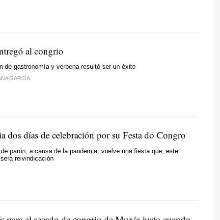
ntregó al congrio
 de gastronomía y verbena resultó ser un éxito
ANA GARCÍA
ia dos días de celebración por su Festa do Congro
de parón, a causa de la pandemia, vuelve una fiesta que, este
será reivindicación
s para el secado de congrio de Muxía justo cuando