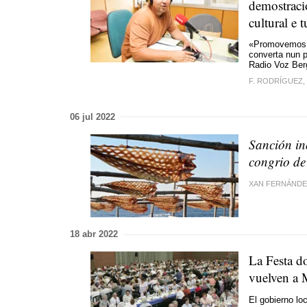
demostraci
cultural e t
«Promovemos o
converta nun p
Radio Voz Ber
F. RODRÍGUEZ,
06 jul 2022
Sanción in
congrio d
XAN FERNÁNDE
18 abr 2022
La Festa d
vuelven a 
El gobierno loc