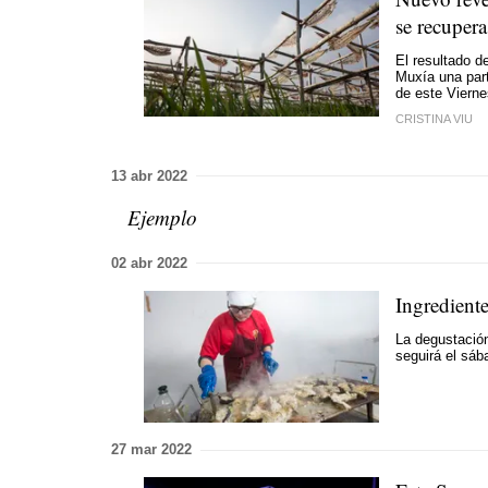
se recupera
El resultado d
Muxía una part
de este Vierne
CRISTINA VIU
13 abr 2022
Ejemplo
02 abr 2022
Ingredient
La degustación
seguirá el sáb
27 mar 2022