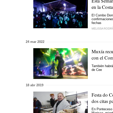
Esta Seman
en la Cost
El Combo Domi
confirmacione
fechas
MELISSA RODR
24 mar 2022
Muxía recu
con el Co
También habrá 
de Cee
18 abr 2019
Festa do C
dos citas p
En Ponteceso s
Marisco, mient