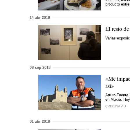
producto estr
14 abr 2019
El resto d
Varias exposic
08 sep 2018
«Me impact
así»
Arturo Fuente 
en Muxía. Hoy 
CRISTINA VIU
01 abr 2018