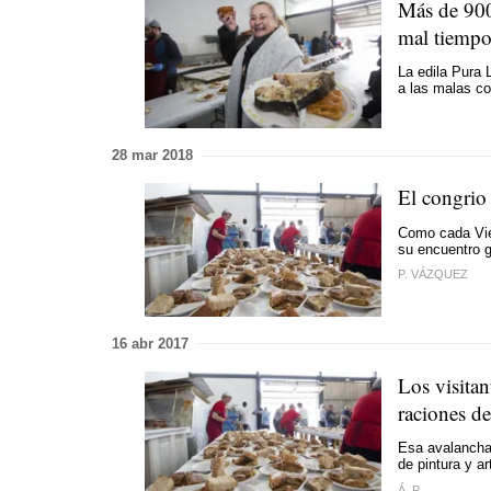
Más de 900
mal tiemp
La edila Pura 
a las malas c
28 mar 2018
El congrio 
Como cada Vier
su encuentro 
P. VÁZQUEZ
16 abr 2017
Los visitan
raciones d
Esa avalancha 
de pintura y ar
Á. P.