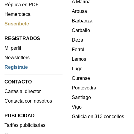
A Mariña
Réplica en PDF
Arousa
Hemeroteca
Barbanza
Suscríbete
Carballo
REGISTRADOS
Deza
Mi perfil
Ferrol
Newsletters
Lemos
Regístrate
Lugo
Ourense
CONTACTO
Pontevedra
Cartas al director
Santiago
Contacta con nosotros
Vigo
PUBLICIDAD
Galicia en 313 concellos
Tarifas publicitarias