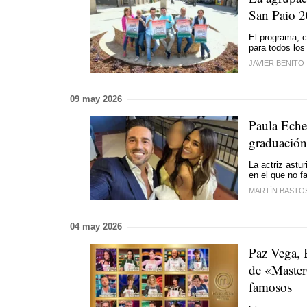
San Paio 
El programa, c
para todos los
JAVIER BENITO
09 may 2026
Paula Eche
graduación
La actriz astu
en el que no f
MARTÍN BASTO
04 may 2026
Paz Vega, 
de «Master
famosos