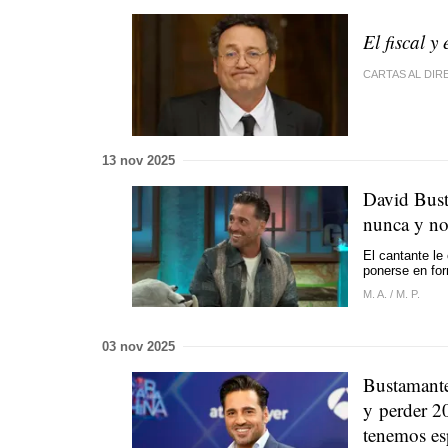
El fiscal y 
CARTAS AL DI
13 nov 2025
David Bust
nunca y no
El cantante l
ponerse en fo
M. A.
/
M. P.
03 nov 2025
Bustamante
y perder 2
tenemos es