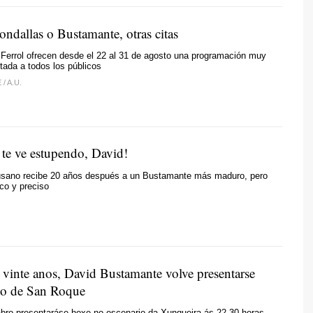
ondallas o Bustamante, otras citas
 Ferrol ofrecen desde el 22 al 31 de agosto una programación muy
tada a todos los públicos
E
/
A.U.
 te ve estupendo, David!
ousano recibe 20 años después a un Bustamante más maduro, pero
ico y preciso
 vinte anos, David Bustamante volve presentarse
io de San Roque
abro presentaráse hoxe no escenario da Xunqueira ás 22.30 horas