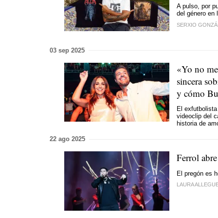
A pulso, por pu
del género en 
SERXIO GONZÁ
03 sep 2025
«Yo no me 
sincera sob
y cómo Bus
El exfutbolist
videoclip del
historia de am
22 ago 2025
Ferrol abr
El pregón es h
LAURA ALLEGU