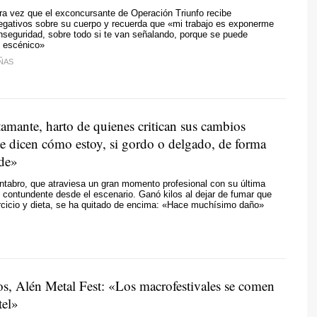
ra vez que el exconcursante de Operación Triunfo recibe
egativos sobre su cuerpo y recuerda que «mi trabajo es exponerme
nseguridad, sobre todo si te van señalando, porque se puede
o escénico»
ÑAS
amante, harto de quienes critican sus cambios
Me dicen cómo estoy, si gordo o delgado, de forma
de»
ntabro, que atraviesa un gran momento profesional con su última
ó contundente desde el escenario. Ganó kilos al dejar de fumar que
rcicio y dieta, se ha quitado de encima: «Hace muchísimo daño»
os, Alén Metal Fest: «Los macrofestivales se comen
tel»