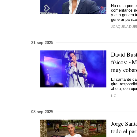
No es la prime
comentarios n
y eso genera i
generar pánic
JOAQUINA DUE
21 sep 2025
David Bust
físicos: «
muy cobar
El cantante cá
gira, respondi
ahora, con eje
I. G.
08 sep 2025
Jorge Sant
todo el pas