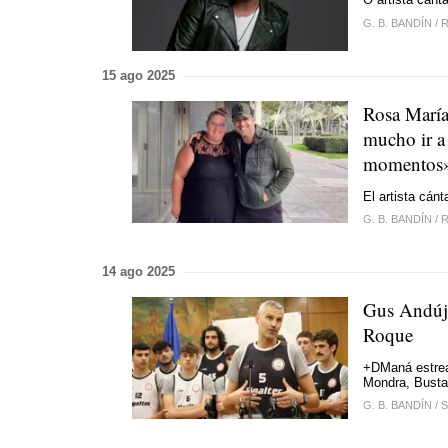
G. B. BANDÍN
/
R
15 ago 2025
Rosa María
mucho ir a 
momentos
El artista cán
G. B. BANDÍN
/
R
14 ago 2025
Gus Andúja
Roque
+DManá estrea
Mondra, Busta
G. B. BANDÍN
/
S