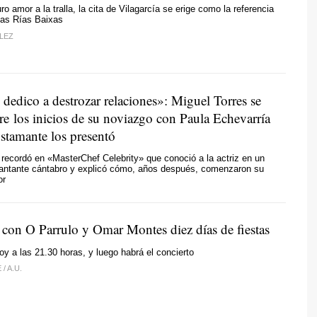
ro amor a la tralla, la cita de Vilagarcía se erige como la referencia
las Rías Baixas
LEZ
dedico a destrozar relaciones»: Miguel Torres se
re los inicios de su noviazgo con Paula Echevarría
tamante los presentó
a recordó en «MasterChef Celebrity» que conoció a la actriz en un
 cantante cántabro y explicó cómo, años después, comenzaron su
or
e con O Parrulo y Omar Montes diez días de fiestas
oy a las 21.30 horas, y luego habrá el concierto
E
/
A.U.