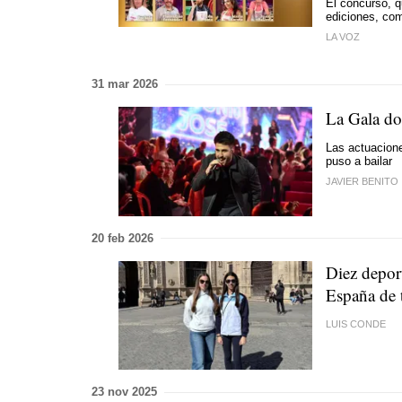
El concurso, q
ediciones, co
LA VOZ
31 mar 2026
La Gala do 
Las actuacione
puso a bailar
JAVIER BENITO
20 feb 2026
Diez depor
España de 
LUIS CONDE
23 nov 2025