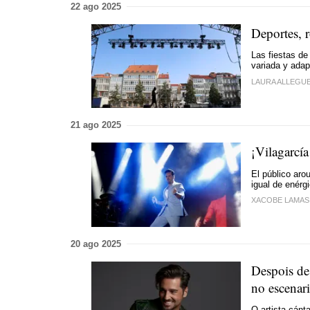
22 ago 2025
Deportes, r
Las fiestas de
variada y adap
LAURA ALLEGU
21 ago 2025
¡Vilagarcía
El público ar
igual de enérg
XACOBE LAMAS
20 ago 2025
Despois de
no escenar
O artista cánt