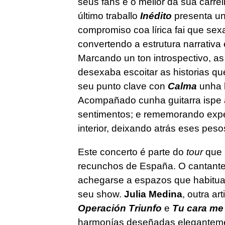
seus fans é o mellor da súa carre
último traballo
Inédito
presenta un
compromiso coa lírica fai que se
convertendo a estrutura narrativa
Marcando un ton introspectivo, as
desexaba escoitar as historias que
seu punto clave con
Calma
unha b
Acompañado cunha guitarra ispe 
sentimentos; e rememorando expe
interior, deixando atrás eses pes
Este concerto é parte do
tour
que 
recunchos de España. O cantante 
achegarse a espazos que habitual
seu show.
Julia Medina
, outra a
Operación Triunfo
e
Tu cara me
harmonías deseñadas elegantemen