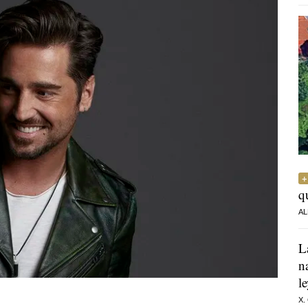
q
AL
L
n
l
X.