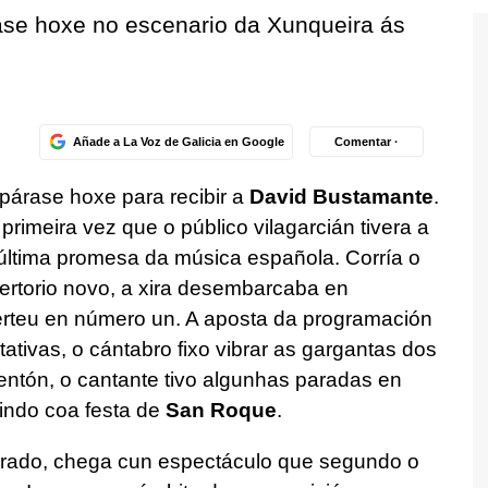
ráse hoxe no escenario da Xunqueira ás
Añade a La Voz de Galicia en Google
Comentar ·
párase hoxe para recibir a
David Bustamante
.
rimeira vez que o público vilagarcián tivera a
 última promesa da música española. Corría o
ertorio novo, a xira desembarcaba en
erteu en número un. A aposta da programación
ativas, o cántabro fixo vibrar as gargantas dos
entón, o cantante tivo algunhas paradas en
dindo coa festa de
San Roque
.
grado, chega cun espectáculo que segundo o