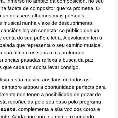
ira. Inmerso no ámbito da composición, no seu
ha faceta de compositor que xa prometía. O
xa un dos seus albumes máis persoais,
 e musical nunha viaxe de descubrimento.
 cancións logran conectar co público que xa
 conta do seu puño e letra. A evolución ten o
alada que representa o seu camiño musical.
a súa alma e os seus máis profundos
riencias pasadas reflexa a busca da paz
os que cada un adoita levar consigo.
leva a súa música aos fans de todos os
cántabro atopou a oportunidade perfecta para
mente non teñen a posibilidade de gozar do
rtista recoñecida polo seu paso polo programa
 suena
, complementa a súa voz cos coros e
te. Aínda que non é o primeiro concerto