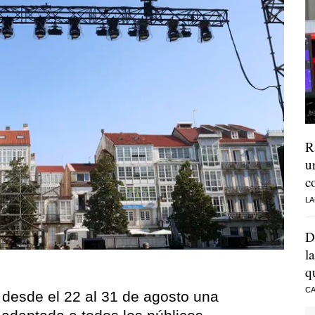
R
u
c
LA
D
l
q
CA
n desde el 22 al 31 de agosto una