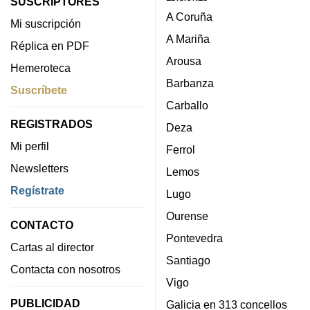
SUSCRIPTORES
A Coruña
Mi suscripción
A Mariña
Réplica en PDF
Arousa
Hemeroteca
Barbanza
Suscríbete
Carballo
REGISTRADOS
Deza
Mi perfil
Ferrol
Newsletters
Lemos
Regístrate
Lugo
Ourense
CONTACTO
Pontevedra
Cartas al director
Santiago
Contacta con nosotros
Vigo
PUBLICIDAD
Galicia en 313 concellos