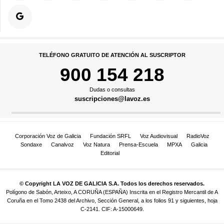
TELÉFONO GRATUITO DE ATENCIÓN AL SUSCRIPTOR
900 154 218
Dudas o consultas
suscripciones@lavoz.es
Corporación Voz de Galicia
Fundación SRFL
Voz Audiovisual
RadioVoz
Sondaxe
Canalvoz
Voz Natura
Prensa-Escuela
MPXA
Galicia
Editorial
© Copyright LA VOZ DE GALICIA S.A. Todos los derechos reservados.
Polígono de Sabón, Arteixo, A CORUÑA (ESPAÑA) Inscrita en el Registro Mercantil de A
Coruña en el Tomo 2438 del Archivo, Sección General, a los folios 91 y siguientes, hoja
C-2141. CIF: A-15000649.