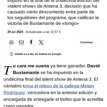
impuso en la final de la undécima edición del
«talent show» de Antena 3, decisión que ha
causado cierto descontento entre parte de
los seguidores del programa, que califican la
victoria de Bustamante de «tongo»
20 jul 2024
. Actualizado a las 11:57 h.
Comentar ·
Añade a La Voz de Galicia en Google
T
u cara me suena
ya tiene ganador.
David
Bustamante
se ha impuesto en la
undécima final del
talent show
de Antena 3. El
cántabro t
oma el relevo de la gallega Miriam
Rodríguez
, vencedora en la anterior edición y
encargada de entregarle el trofeo que le acredita
como ganador.