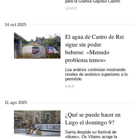
para la Granxa Gayoso Castro.
LA VOZ
14 oct 2025
El agua de Castro de Rei
sigue sin poder
beberse:
«Menudo
problema temos»
Loa análisis continúan mostrando
niveles de arsénico superiores a lo
permitido
X.M.P.
11 ago 2025
¿Qué se puede hacer en
Lugo el domingo 9?
Sarria despide su festival de
«blues», Os Vilares acoge la