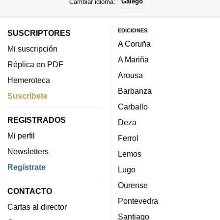
Cambiar idioma:
Galego
EDICIONES
SUSCRIPTORES
A Coruña
Mi suscripción
A Mariña
Réplica en PDF
Arousa
Hemeroteca
Barbanza
Suscríbete
Carballo
REGISTRADOS
Deza
Mi perfil
Ferrol
Newsletters
Lemos
Regístrate
Lugo
Ourense
CONTACTO
Pontevedra
Cartas al director
Santiago