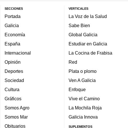
SECCIONES
VERTICALES
Portada
La Voz de la Salud
Galicia
Sabe Bien
Economía
Global Galicia
España
Estudiar en Galicia
Internacional
La Cocina de Frabisa
Opinión
Red
Deportes
Plata o plomo
Sociedad
Ven A Galicia
Cultura
Enfoque
Gráficos
Vive el Camino
Somos Agro
La Mochila Roja
Somos Mar
Galicia Innova
Obituarios
SUPLEMENTOS