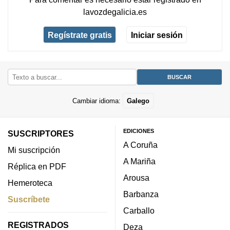
lavozdegalicia.es
Regístrate gratis
Iniciar sesión
Cambiar idioma:
Galego
EDICIONES
SUSCRIPTORES
A Coruña
Mi suscripción
A Mariña
Réplica en PDF
Arousa
Hemeroteca
Barbanza
Suscríbete
Carballo
REGISTRADOS
Deza