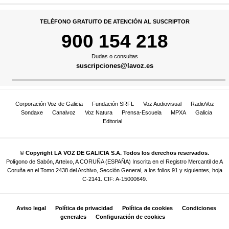
TELÉFONO GRATUITO DE ATENCIÓN AL SUSCRIPTOR
900 154 218
Dudas o consultas
suscripciones@lavoz.es
Corporación Voz de Galicia
Fundación SRFL
Voz Audiovisual
RadioVoz
Sondaxe
Canalvoz
Voz Natura
Prensa-Escuela
MPXA
Galicia
Editorial
© Copyright LA VOZ DE GALICIA S.A. Todos los derechos reservados.
Polígono de Sabón, Arteixo, A CORUÑA (ESPAÑA) Inscrita en el Registro Mercantil de A
Coruña en el Tomo 2438 del Archivo, Sección General, a los folios 91 y siguientes, hoja
C-2141. CIF: A-15000649.
Aviso legal
Política de privacidad
Política de cookies
Condiciones
generales
Configuración de cookies