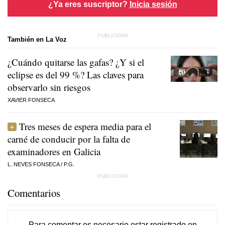
¿Ya eres suscriptor?
Inicia sesión
También en La Voz
¿Cuándo quitarse las gafas? ¿Y si el
eclipse es del 99 %? Las claves para
observarlo sin riesgos
XAVIER FONSECA
Tres meses de espera media para el
carné de conducir por la falta de
examinadores en Galicia
L. NEVES FONSECA
/
P.G.
Comentarios
Para comentar es necesario
estar registrado
en