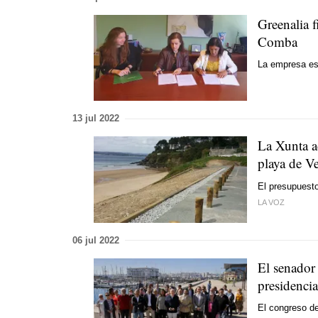
Greenalia f
Comba
La empresa est
13 jul 2022
La Xunta ad
playa de V
El presupuest
LA VOZ
06 jul 2022
El senador
presidenci
El congreso de