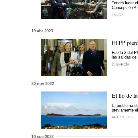
Tendrá lugar e
Concepción Ar
LA VOZ
19 abr 2023
El PP pier
Fue la 2 del P
las salidas de
D. GARCÍA
20 nov 2022
El lío de l
El problema de
previamente el
ANTÓN LOIS
10 sep 2022