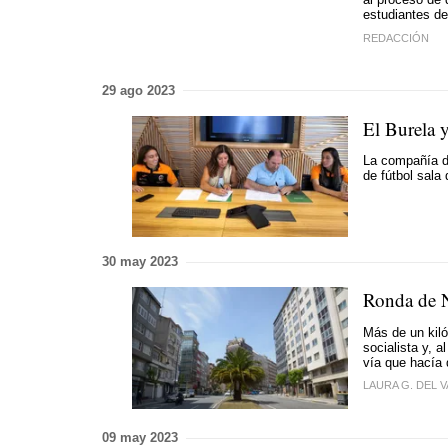
estudiantes d
REDACCIÓN
29 ago 2023
El Burela 
La compañía d
de fútbol sala
30 may 2023
Ronda de N
Más de un kiló
socialista y, 
vía que hacía 
LAURA G. DEL V
09 may 2023