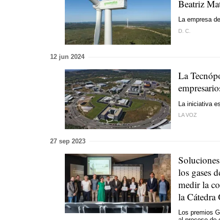
Beatriz Ma
La empresa de
D. C.
12 jun 2024
La Tecnópo
empresario
La iniciativa 
LA VOZ
27 sep 2023
Soluciones 
los gases d
medir la c
la Cátedra
Los premios Ga
al proceso de 