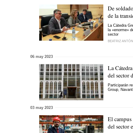
De soldador
de la trans
La Cátedra Gre
la «enorme» de
sector
BEATRIZ ANTÓ
06 may 2023
La Cátedra
del sector 
Participarán 
Group, Navant
03 may 2023
El campus 
del sector 