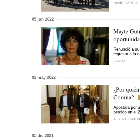
DAVID GARCÍA
05 jun 2022
Mayte Guti
oportunida
Renunció a su 
regresar a la 
LA VOZ
02 may 2022
¿Por quién
Coruña?
Apostará por u
perdido en el 
ALBERTO MAHÍ
05 dic 2021