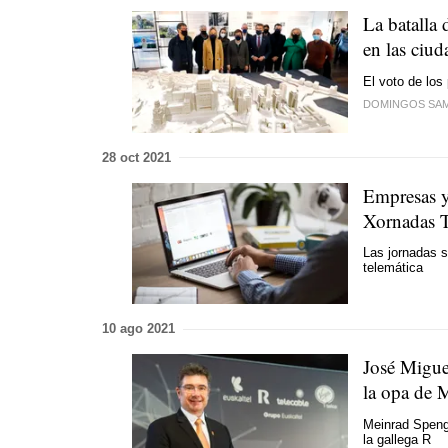
La batalla 
en las ciud
El voto de lo
DOMINGOS SA
28 oct 2021
Empresas y 
Xornadas T
Las jornadas s
telemática
10 ago 2021
José Miguel
la opa de 
Meinrad Spenge
la gallega R