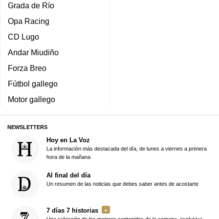
Grada de Río
Opa Racing
CD Lugo
Andar Miudiño
Forza Breo
Fútbol gallego
Motor gallego
NEWSLETTERS
Hoy en La Voz
La información más destacada del día, de lunes a viernes a primera
hora de la mañana
Al final del día
Un resumen de las noticias que debes saber antes de acostarte
7 días 7 historias
Una selección de los mejores contenidos de la semana, exclusiva