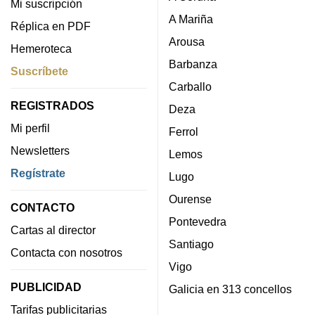
Mi suscripción
A Mariña
Réplica en PDF
Arousa
Hemeroteca
Barbanza
Suscríbete
Carballo
REGISTRADOS
Deza
Mi perfil
Ferrol
Newsletters
Lemos
Regístrate
Lugo
Ourense
CONTACTO
Pontevedra
Cartas al director
Santiago
Contacta con nosotros
Vigo
PUBLICIDAD
Galicia en 313 concellos
Tarifas publicitarias