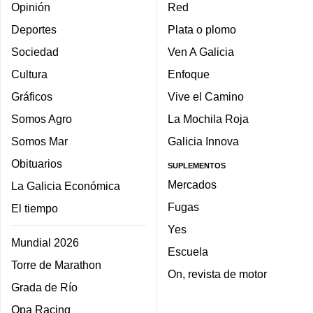
Opinión
Red
Deportes
Plata o plomo
Sociedad
Ven A Galicia
Cultura
Enfoque
Gráficos
Vive el Camino
Somos Agro
La Mochila Roja
Somos Mar
Galicia Innova
Obituarios
SUPLEMENTOS
Mercados
La Galicia Económica
Fugas
El tiempo
Yes
Mundial 2026
Escuela
Torre de Marathon
On, revista de motor
Grada de Río
Opa Racing