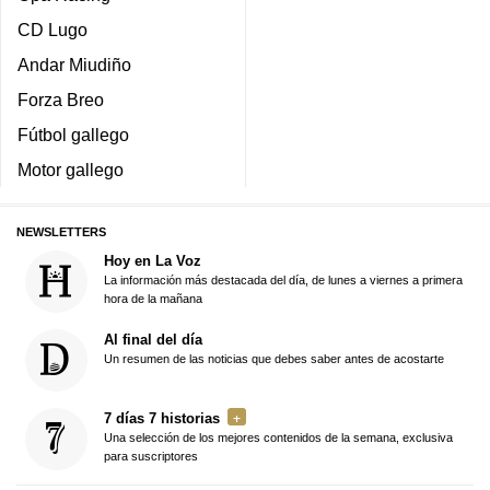
CD Lugo
Andar Miudiño
Forza Breo
Fútbol gallego
Motor gallego
NEWSLETTERS
Hoy en La Voz
La información más destacada del día, de lunes a viernes a primera
hora de la mañana
Al final del día
Un resumen de las noticias que debes saber antes de acostarte
7 días 7 historias
Una selección de los mejores contenidos de la semana, exclusiva
para suscriptores