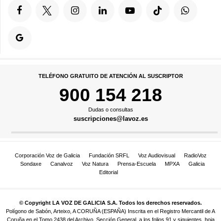
TELÉFONO GRATUITO DE ATENCIÓN AL SUSCRIPTOR
900 154 218
Dudas o consultas
suscripciones@lavoz.es
Corporación Voz de Galicia
Fundación SRFL
Voz Audiovisual
RadioVoz
Sondaxe
Canalvoz
Voz Natura
Prensa-Escuela
MPXA
Galicia
Editorial
© Copyright LA VOZ DE GALICIA S.A. Todos los derechos reservados.
Polígono de Sabón, Arteixo, A CORUÑA (ESPAÑA) Inscrita en el Registro Mercantil de A
Coruña en el Tomo 2438 del Archivo, Sección General, a los folios 91 y siguientes, hoja