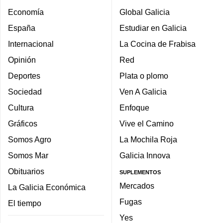
Economía
Global Galicia
España
Estudiar en Galicia
Internacional
La Cocina de Frabisa
Opinión
Red
Deportes
Plata o plomo
Sociedad
Ven A Galicia
Cultura
Enfoque
Gráficos
Vive el Camino
Somos Agro
La Mochila Roja
Somos Mar
Galicia Innova
Obituarios
SUPLEMENTOS
Mercados
La Galicia Económica
Fugas
El tiempo
Yes