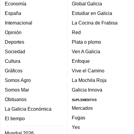
Economía
Global Galicia
España
Estudiar en Galicia
Internacional
La Cocina de Frabisa
Opinión
Red
Deportes
Plata o plomo
Sociedad
Ven A Galicia
Cultura
Enfoque
Gráficos
Vive el Camino
Somos Agro
La Mochila Roja
Somos Mar
Galicia Innova
Obituarios
SUPLEMENTOS
Mercados
La Galicia Económica
Fugas
El tiempo
Yes
Mundial 2026