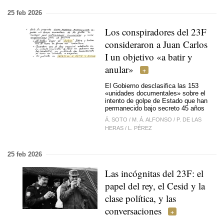
25 feb 2026
Los conspiradores del 23F
consideraron a Juan Carlos
I un objetivo «a batir y
anular»
El Gobierno desclasifica las 153
«unidades documentales» sobre el
intento de golpe de Estado que han
permanecido bajo secreto 45 años
Á. SOTO
/
M. Á. ALFONSO
/
P. DE LAS
HERAS
/
L. PÉREZ
25 feb 2026
Las incógnitas del 23F: el
papel del rey, el Cesid y la
clase política, y las
conversaciones