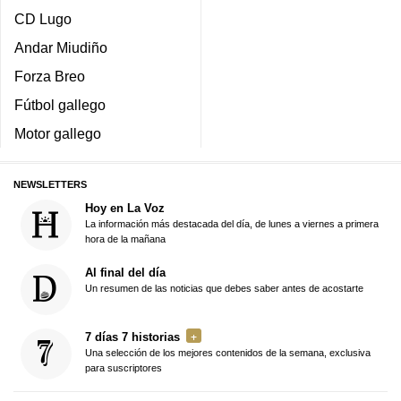
CD Lugo
Andar Miudiño
Forza Breo
Fútbol gallego
Motor gallego
NEWSLETTERS
Hoy en La Voz
La información más destacada del día, de lunes a viernes a primera
hora de la mañana
Al final del día
Un resumen de las noticias que debes saber antes de acostarte
7 días 7 historias
Una selección de los mejores contenidos de la semana, exclusiva
para suscriptores