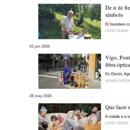
De ir de fi
símbolo
El hostelero c
LÓPEZ PENIDE
01 jun 2026
Vigo, Ponte
fibra óptic
En Dozón, Agol
ADRIÁN GARCÍ
28 may 2026
Que facer 
A cidade e a s
LÓPEZ PENIDE