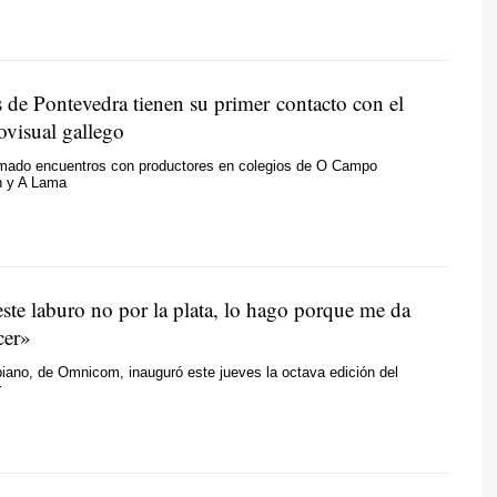
s de Pontevedra tienen su primer contacto con el
ovisual gallego
mado encuentros con productores en colegios de O Campo
n y A Lama
ste laburo no por la plata, lo hago porque me da
cer»
iano, de Omnicom, inauguró este jueves la octava edición del
r