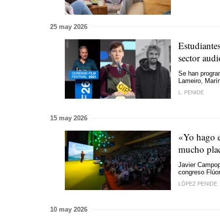
25 may 2026
Estudiante
sector audi
Se han progra
Lameiro, Marí
L. PENIDE
15 may 2026
«Yo hago e
mucho pla
Javier Campop
congreso Flúo
LÓPEZ PENIDE
10 may 2026