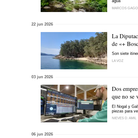
agua
MARCOS GAGO
22 jun 2026
La Diputaci
de «+ Bos
Son siete itine
LA VOZ
03 jun 2026
Dos empresa
que no se 
El Nogal y Gal
piezas para ve
NIEVES D. AMIL
06 jun 2026