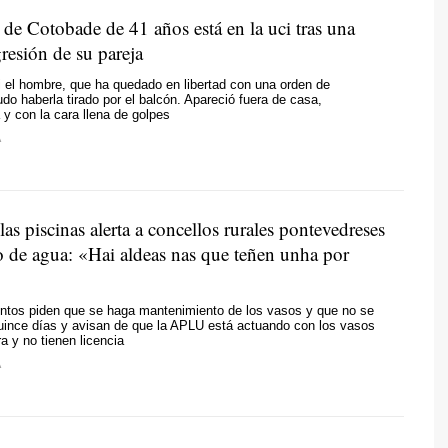
de Cotobade de 41 años está en la uci tras una
resión de su pareja
i el hombre, que ha quedado en libertad con una orden de
udo haberla tirado por el balcón. Apareció fuera de casa,
y con la cara llena de golpes
A
as piscinas alerta a concellos rurales pontevedreses
to de agua: «Hai aldeas nas que teñen unha por
ntos piden que se haga mantenimiento de los vasos y que no se
uince días y avisan de que la APLU está actuando con los vasos
a y no tienen licencia
A