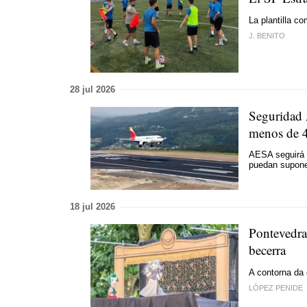
La plantilla c
J. BENITO
28 jul 2026
Seguridad A
menos de 4
AESA seguirá p
puedan suponer
18 jul 2026
Pontevedra
becerra
A contorna da 
LÓPEZ PENIDE