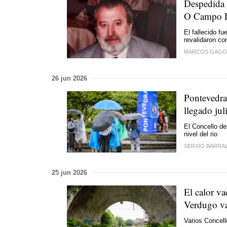
Despedida 
O Campo 
El fallecido f
revalidaron co
MARCOS GAGO
26 jun 2026
Pontevedra 
llegado jul
El Concello d
nivel del rio
SERXIO BARRA
25 jun 2026
El calor va
Verdugo va
Varios Concell