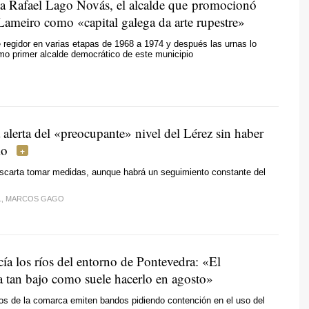
a Rafael Lago Novás, el alcalde que promocionó
Lameiro como
«capital galega da arte rupestre»
ue regidor en varias etapas de 1968 a 1974 y después las urnas lo
mo primer alcalde democrático de este municipio
alerta del «preocupante» nivel del Lérez sin haber
io
escarta tomar medidas, aunque habrá un seguimiento constante del
L, MARCOS GAGO
cía los ríos del entorno de Pontevedra: «El
 tan bajo como suele hacerlo en agosto»
os de la comarca emiten bandos pidiendo contención en el uso del