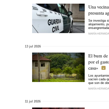
Una vecina 
presunta ag
Se investiga s
alojamiento, p
ensangrentada 
MARÍA HERMID
13 jul 2026
El bum de l
por el gas
casa»
Los ayuntamie
vacíen cada q
que son de obr
MARÍA HERMID
11 jul 2026