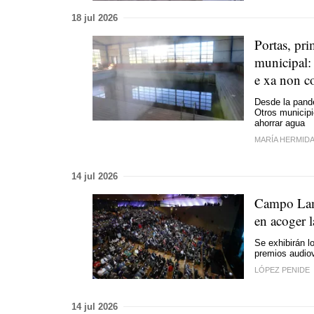
18 jul 2026
Portas, pri
municipal
:
e xa non 
Desde la pande
Otros municipi
ahorrar agua
MARÍA HERMID
14 jul 2026
Campo Lame
en acoger 
Se exhibirán l
premios audio
LÓPEZ PENIDE
14 jul 2026