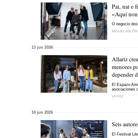
Pai, nai e 
«Aquí non 
O negocio dos 
MIGUEL ASCÓN
13 jun 2026
Allariz cre
menores po
depender d
El Espazo Amig
asociaciones 
LA VOZ
10 jun 2026
Seis autore
El Festival Lite