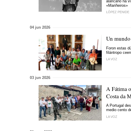
alaricano na v
«Mariñeiros»
LÓPEZ PENIDE
04 jun 2026
Un mundo 
Foron estas d
filántropo cee
LA VOZ
03 jun 2026
A Fátima o
Costa da 
A Portugal des
medio cento d
LA VOZ