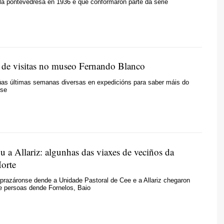
ila pontevedresa en 1936 e que conformaron parte da serie
de visitas no museo Fernando Blanco
úas últimas semanas diversas en expedicións para saber máis do
nse
u a Allariz: algunhas das viaxes de veciños da
Morte
prazáronse dende a Unidade Pastoral de Cee e a Allariz chegaron
e persoas dende Fornelos, Baio