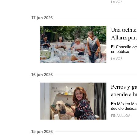
LA VOZ
17 jun 2026
Una treinte
Allariz par
El Concello org
en público
LA VOZ
16 jun 2026
Perros y ga
atiende a h
En México Mar
decidió dedica
FINA ULLOA
15 jun 2026