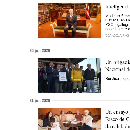
Inteligenci
Modesto Seara
Oaxaca, en Méx
PSOE gallego; 
necesita el es
BEA ABELAIRAS
23 jun 2026
Un brigadis
Nacional d
Roi Juan López
21 jun 2026
Un ensayo 
Risco de Ci
de calidad