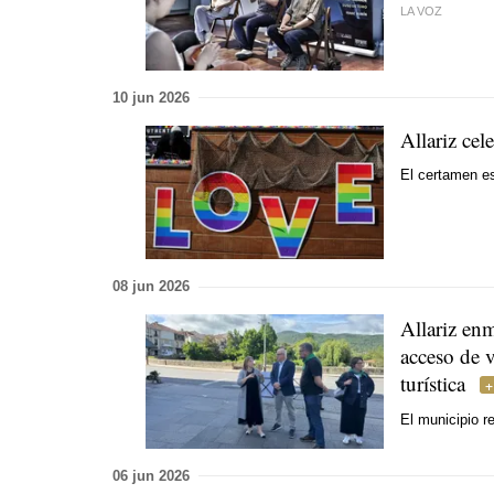
LA VOZ
10 jun 2026
Allariz ce
El certamen es
08 jun 2026
Allariz enm
acceso de v
turística
El municipio r
06 jun 2026