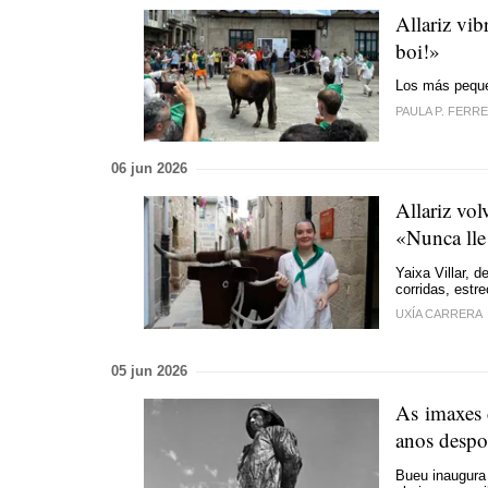
Allariz vib
boi!
»
Los más pequeñ
PAULA P. FERRE
06 jun 2026
Allariz vol
«Nunca lle 
Yaixa Villar, 
corridas, estr
UXÍA CARRERA
05 jun 2026
As imaxes 
anos despo
Bueu inaugura