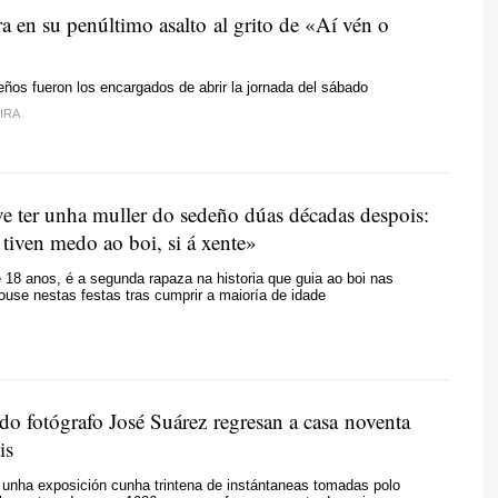
ra en su penúltimo asalto al grito de «
Aí vén o
os fueron los encargados de abrir la jornada del sábado
IRA
ve ter unha muller do sedeño dúas décadas despois:
tiven medo ao boi, si á xente»
de 18 anos, é a segunda rapaza na historia que guia ao boi nas
eouse nestas festas tras cumprir a maioría de idade
do fotógrafo José Suárez regresan a casa noventa
is
 unha exposición cunha trintena de instántaneas tomadas polo