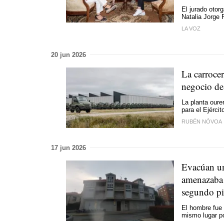
El jurado otor
Natalia Jorge 
LA VOZ
20 jun 2026
La carrocer
negocio de 
La planta our
para el Ejércit
RUBÉN NÓVOA
17 jun 2026
Evacúan un 
amenazaba 
segundo pi
El hombre fue 
mismo lugar po