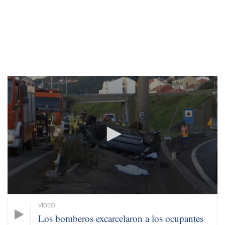
0
seconds
of
1
minute,
18
seconds
Los bomberos excarcelaron a los ocupantes