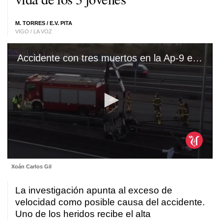
M. TORRES
/
E.V. PITA
VIGO / LA VOZ
Accidente con tres muertos en la Ap-9 en Vigo
0
Xoán Carlos Gil
seconds
of
32
La investigación apunta al exceso de
seconds
velocidad como posible causa del accidente.
Uno de los heridos recibe el alta