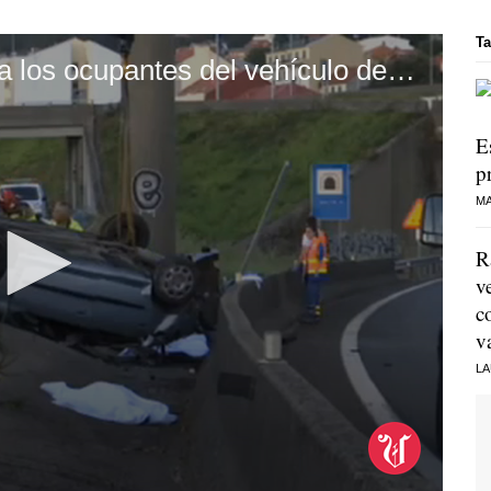
Ta
Los bomberos excarcelaron a los ocupantes del vehículo destrozado
E
p
MA
R
v
c
v
LA