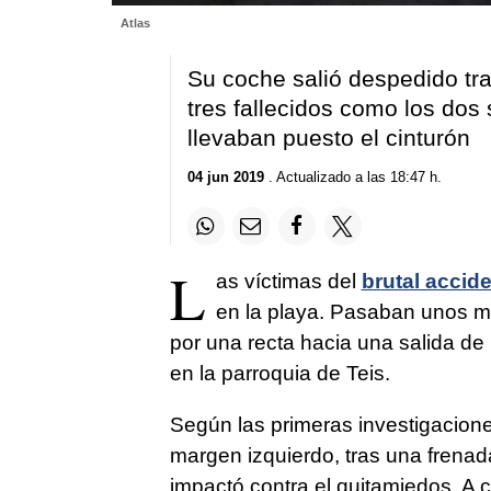
0
Atlas
seconds
of
1
Su coche salió despedido tra
minute,
18
tres fallecidos como los dos s
seconds
Volume
llevaban puesto el cinturón
90%
04 jun 2019
. Actualizado a las 18:47 h.
L
as víctimas del
brutal accid
en la playa. Pasaban unos mi
por una recta hacia una salida de l
en la parroquia de Teis.
Según las primeras investigacione
margen izquierdo, tras una frenad
impactó contra el quitamiedos. A 