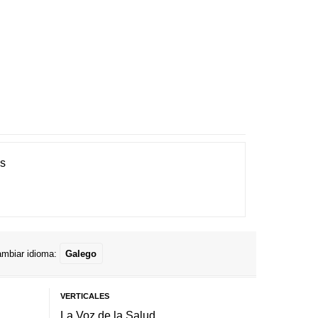
es
mbiar idioma:
Galego
VERTICALES
La Voz de la Salud