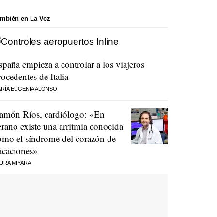
mbién en La Voz
spaña empieza a controlar a los viajeros
rocedentes de Italia
RÍA EUGENIA ALONSO
amón Ríos, cardiólogo: «En
erano existe una arritmia conocida
omo el síndrome del corazón de
acaciones»
URA MIYARA