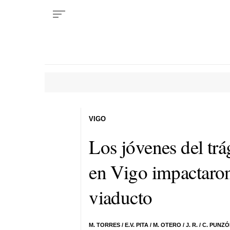
VIGO
Los jóvenes del trá
en Vigo impactaron 
viaducto
M. TORRES
/
E.V. PITA
/ M. OTERO / J. R. /
C. PUNZ