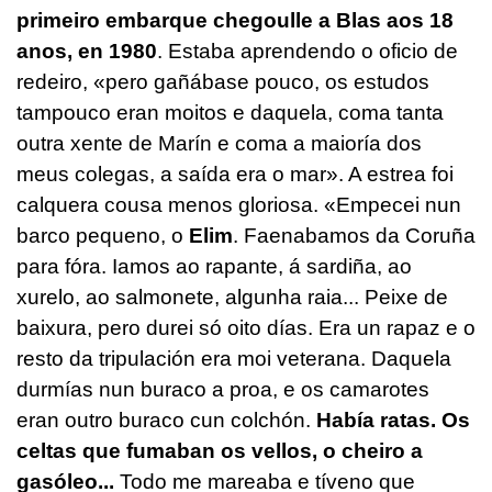
primeiro embarque chegoulle a Blas aos 18
anos, en 1980
. Estaba aprendendo o oficio de
redeiro, «pero gañábase pouco, os estudos
tampouco eran moitos e daquela, coma tanta
outra xente de Marín e coma a maioría dos
meus colegas, a saída era o mar». A estrea foi
calquera cousa menos gloriosa. «Empecei nun
barco pequeno, o
Elim
. Faenabamos da Coruña
para fóra. Iamos ao rapante, á sardiña, ao
xurelo, ao salmonete, algunha raia... Peixe de
baixura, pero durei só oito días. Era un rapaz e o
resto da tripulación era moi veterana. Daquela
durmías nun buraco a proa, e os camarotes
eran outro buraco cun colchón.
Había ratas. Os
celtas que fumaban os vellos, o cheiro a
gasóleo...
Todo me mareaba e tíveno que