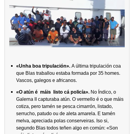
«Unha boa tripulación».
A última tripulación coa
que Blas traballou estaba formada por 35 homes.
Vascos, galegos e africanos.
«O atún é máis listo cá policía».
No Índico, o
Galerna II capturaba atún. O vermello é o que máis
cotiza, pero tamén se pesca cimarrón, listado,
serrucho, patudo ou de aleta amarela. E tamén
melva, apreciada polas conserveiras. Iso si,
segundo Blas todos teñen algo en común: «Son