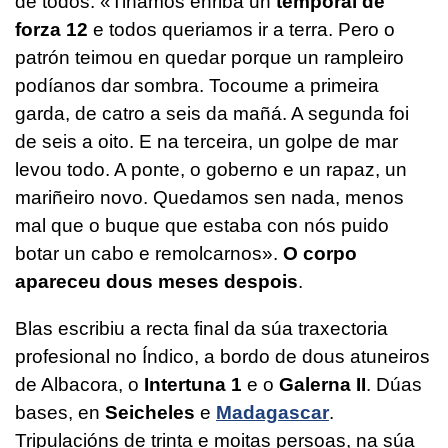
de todos. «Tiñamos enriba un
temporal de
forza 12
e todos queriamos ir a terra. Pero o
patrón teimou en quedar porque un rampleiro
podíanos dar sombra. Tocoume a primeira
garda, de catro a seis da mañá. A segunda foi
de seis a oito. E na terceira, un golpe de mar
levou todo. A ponte, o goberno e un rapaz, un
mariñeiro novo. Quedamos sen nada, menos
mal que o buque que estaba con nós puido
botar un cabo e remolcarnos».
O corpo
apareceu dous meses despois
.
Blas escribiu a recta final da súa traxectoria
profesional no Índico, a bordo de dous atuneiros
de Albacora, o
Intertuna 1
e o
Galerna II
. Dúas
bases, en
Seicheles
e
Madagascar
.
Tripulacións de trinta e moitas persoas, na súa