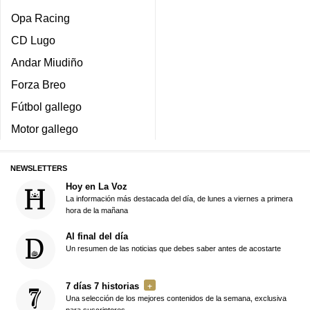
Opa Racing
CD Lugo
Andar Miudiño
Forza Breo
Fútbol gallego
Motor gallego
NEWSLETTERS
Hoy en La Voz
La información más destacada del día, de lunes a viernes a primera
hora de la mañana
Al final del día
Un resumen de las noticias que debes saber antes de acostarte
7 días 7 historias
Una selección de los mejores contenidos de la semana, exclusiva
para suscriptores