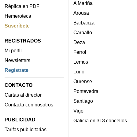
A Mariña
Réplica en PDF
Arousa
Hemeroteca
Barbanza
Suscríbete
Carballo
REGISTRADOS
Deza
Mi perfil
Ferrol
Newsletters
Lemos
Regístrate
Lugo
Ourense
CONTACTO
Pontevedra
Cartas al director
Santiago
Contacta con nosotros
Vigo
PUBLICIDAD
Galicia en 313 concellos
Tarifas publicitarias