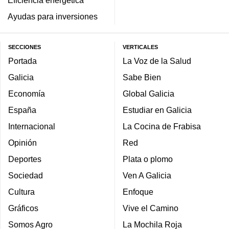
Eficiencia energética
Ayudas para inversiones
SECCIONES
VERTICALES
Portada
La Voz de la Salud
Galicia
Sabe Bien
Economía
Global Galicia
España
Estudiar en Galicia
Internacional
La Cocina de Frabisa
Opinión
Red
Deportes
Plata o plomo
Sociedad
Ven A Galicia
Cultura
Enfoque
Gráficos
Vive el Camino
Somos Agro
La Mochila Roja