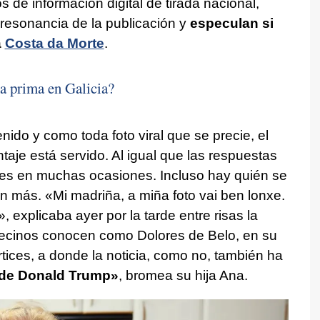
s de información digital de tirada nacional,
resonancia de la publicación y
especulan si
a
Costa da Morte
.
 prima en Galicia?
nido y como toda foto viral que se precie, el
taje está servido. Al igual que las respuestas
ntes en muchas ocasiones. Incluso hay quién se
in más. «
Mi madriña, a miña foto vai ben lonxe.
», explicaba ayer por la tarde entre risas la
 vecinos conocen como Dolores de Belo, en su
ices, a donde la noticia, como no, también ha
a de Donald Trump
»
, bromea su hija Ana.