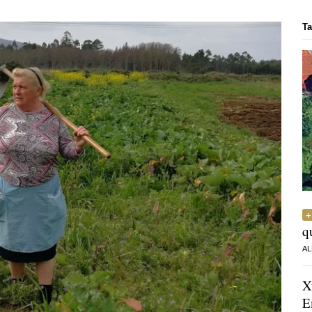
Ta
q
AL
X
E