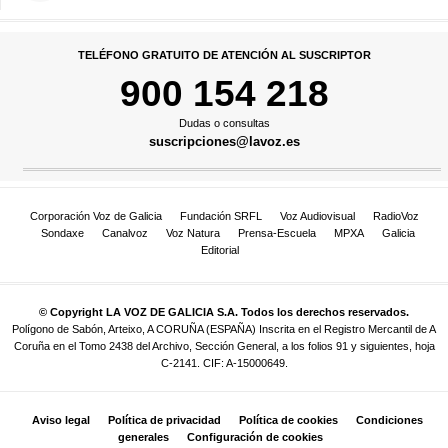
TELÉFONO GRATUITO DE ATENCIÓN AL SUSCRIPTOR
900 154 218
Dudas o consultas
suscripciones@lavoz.es
Corporación Voz de Galicia
Fundación SRFL
Voz Audiovisual
RadioVoz
Sondaxe
Canalvoz
Voz Natura
Prensa-Escuela
MPXA
Galicia
Editorial
© Copyright LA VOZ DE GALICIA S.A. Todos los derechos reservados.
Polígono de Sabón, Arteixo, A CORUÑA (ESPAÑA) Inscrita en el Registro Mercantil de A
Coruña en el Tomo 2438 del Archivo, Sección General, a los folios 91 y siguientes, hoja
C-2141. CIF: A-15000649.
Aviso legal
Política de privacidad
Política de cookies
Condiciones
generales
Configuración de cookies